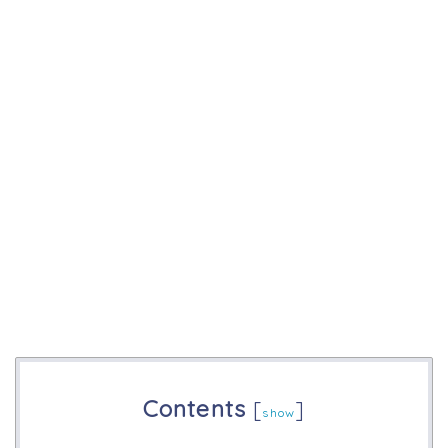
Contents
[
]
show