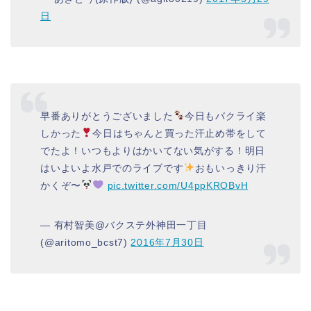
日
早番ありがとうございました
今日もバクライ楽
しかった
今日はちゃんと買った汗止め帯をして
でたよ！いつもよりはかいてない気がする！明日
はいよいよ水戸でのライブです
おもいっきり汗
かくぞ〜
pic.twitter.com/U4ppKROBvH
— 有村智美@バクステ外神田一丁目
(@aritomo_bcst7)
2016年7月30日