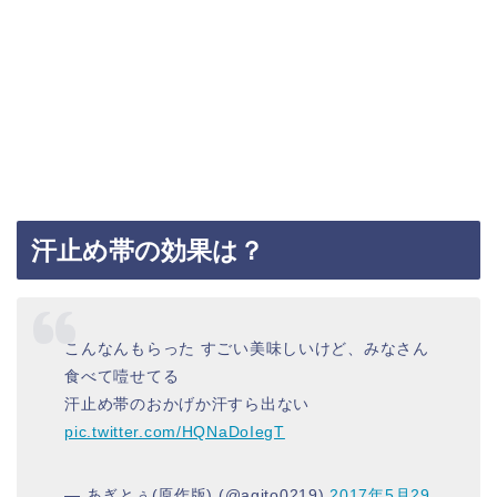
汗止め帯の効果は？
こんなんもらった すごい美味しいけど、みなさん
食べて噎せてる
汗止め帯のおかげか汗すら出ない
pic.twitter.com/HQNaDoIegT
— あぎとぅ(原作版) (@agito0219)
2017年5月29