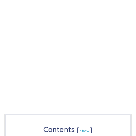
Contents
[
]
show