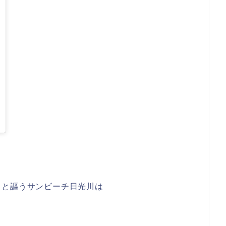
–
2018年 9月月3日午前6時52分PDT
」と謳うサンビーチ日光川は