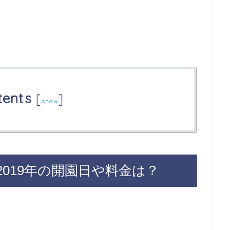
tents
[
]
show
019年の開園日や料金は？