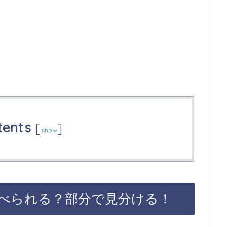
tents
[
]
show
べられる？部分で見分ける！