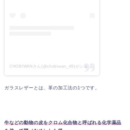
CHOBIWANさん(@chobiwan_49)がシェアした投稿
–
2018
ガラスレザーとは、革の加工法の1つです。
牛などの動物の皮をクロム化合物と呼ばれる化学薬品