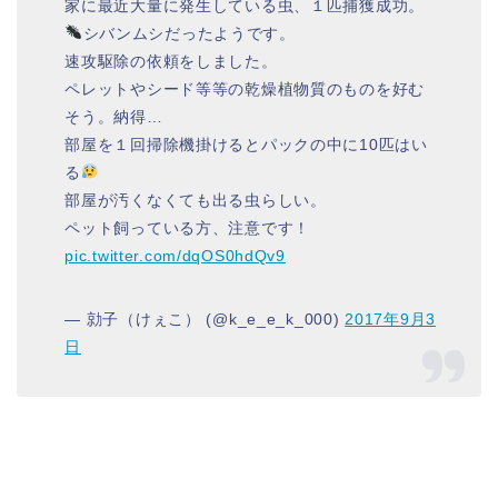
家に最近大量に発生している虫、１匹捕獲成功。
シバンムシだったようです。
速攻駆除の依頼をしました。
ペレットやシード等等の乾燥植物質のものを好む
そう。納得…
部屋を１回掃除機掛けるとパックの中に10匹はい
る
部屋が汚くなくても出る虫らしい。
ペット飼っている方、注意です！
pic.twitter.com/dqOS0hdQv9
— 勍子（けぇこ） (@k_e_e_k_000)
2017年9月3
日