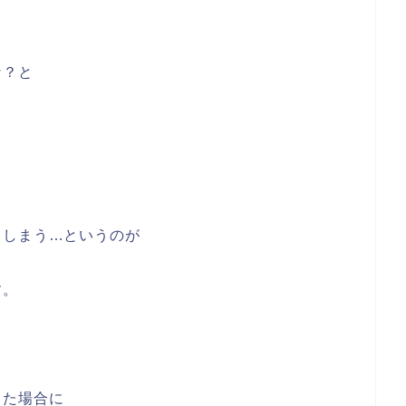
な？と
てしまう…というのが
す。
った場合に