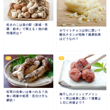
松きのこは道の駅（新城・世
羅・栃木）で買える！他の販
ホワイトチョコは体に悪い？
売場所は？
酸化チタンが危険？健康効果
はどうなの？
食
食
松茸の虫食いは食べれる？虫
梅干しのメリットデメリッ
食い画像や処理・見分け方も
ト！実は健康に悪い？適量は
解説！
１日に何個まで？