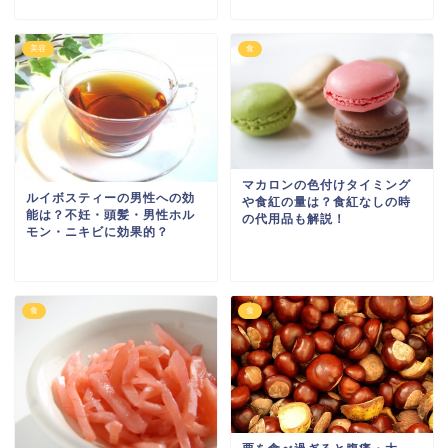
美容
食
マカロンの色付けタイミング
ルイボスティーの男性への効
や食紅の量は？食紅なしの時
能は？不妊・頭髪・男性ホル
の代用品も解説！
モン・ニキビに効果的？
食
食