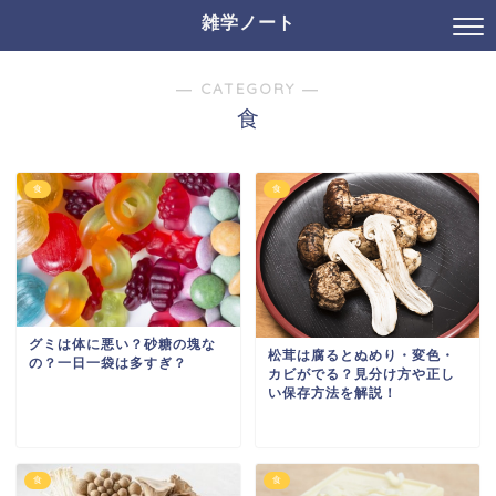
雑学ノート
― CATEGORY ―
食
食
食
グミは体に悪い？砂糖の塊な
松茸は腐るとぬめり・変色・
の？一日一袋は多すぎ？
カビがでる？見分け方や正し
い保存方法を解説！
食
食